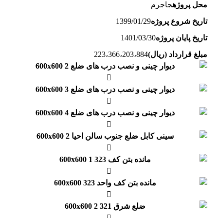
محل پروژه
جاجرم
تاریخ شروع پروژه
1399/01/29
تاریخ پایان پروژه
1401/03/30
مبلغ قرارداد (ریال)
223،366،203،884