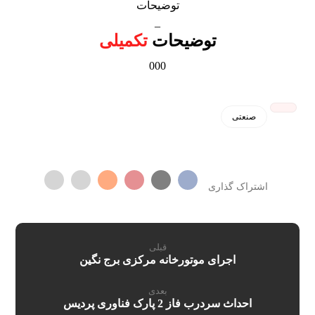
توضیحات
_
توضیحات
تکمیلی
000
صنعتی
قبلی
اجرای موتورخانه مرکزی برج نگین
بعدی
احداث سردرب فاز 2 پارک فناوری پردیس