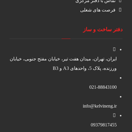
تماس با دفتر مرکزی
فرصت های شغلی
دفتر ساخت و ساز
ایران، تهران، میدان هفت تیر، خیابان مفتح جنوبی، خیابان
ورزنده، پلاک 5، واحدهای A3 و B3
021-88843100
info@kelvineng.ir
09379817455