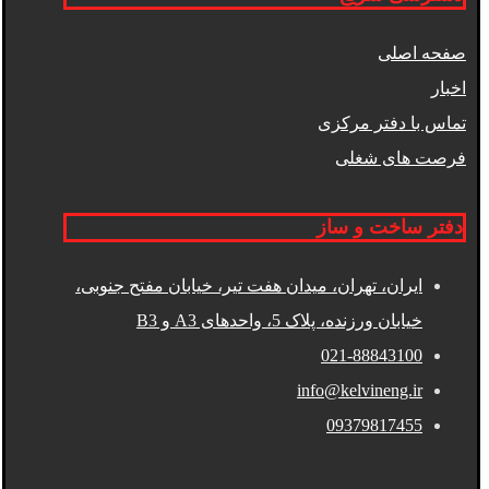
صفحه اصلی
اخبار
تماس با دفتر مرکزی
فرصت های شغلی
دفتر ساخت و ساز
ایران، تهران، میدان هفت تیر، خیابان مفتح جنوبی،
خیابان ورزنده، پلاک 5، واحدهای A3 و B3
021-88843100
info@kelvineng.ir
09379817455