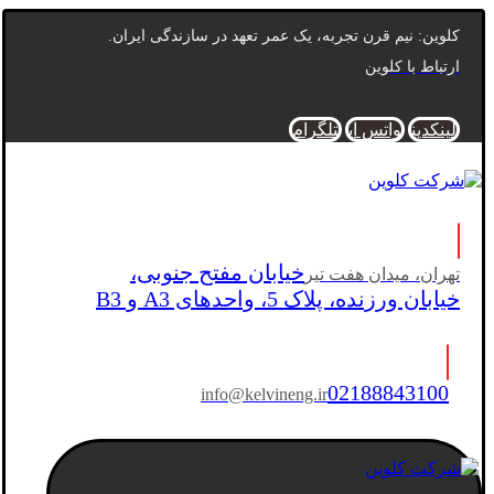
کلوین: نیم قرن تجربه، یک عمر تعهد در سازندگی ایران.
ارتباط با کلوین
لینکدین
واتس اپ
تلگرام
خیابان مفتح جنوبی،
تهران، میدان هفت تیر
خیابان ورزنده، پلاک 5، واحدهای A3 و B3
02188843100
info@kelvineng.ir