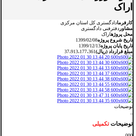
اراک
کارفرما
دادگستری کل استان مرکزی
مشاور
دفترفنی دادگستری
محل پروژه
اراک
تاریخ شروع پروژه
1399/02/08
تاریخ پایان پروژه
1399/12/13
مبلغ قرارداد (ریال)
37،913،177،361
توضیحات
_
توضیحات
تکمیلی
000