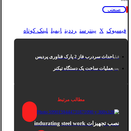
صنعتی
فیسبوک
X
پینترست
رددیت
ایمیل
لینک کوتاه
احداث سردرب فاز 2 پارک فناوری پردیس
قبلی
عملیات ساخت یک دستگاه تیکنر
بعدی
مطالب مرتبط
نصب تجهیزات indurating steel work