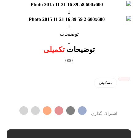
توضیحات
_
توضیحات
تکمیلی
000
مسکونی