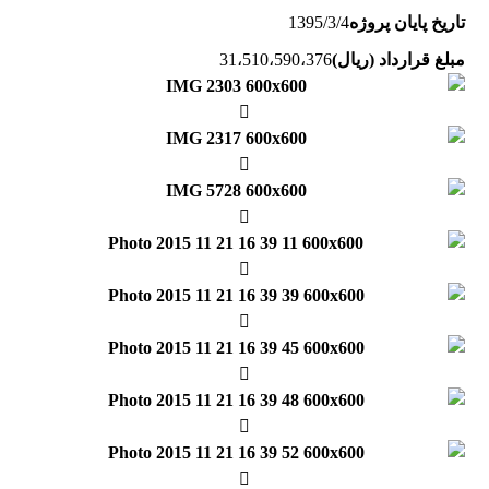
تاریخ پایان پروژه
1395/3/4
مبلغ قرارداد (ریال)
31،510،590،376