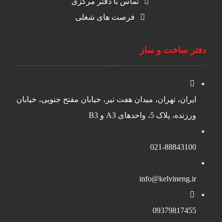
تماس با دفتر مرکزی
فرصت های شغلی
دفتر ساخت و ساز
ایران، تهران، میدان هفت تیر، خیابان مفتح جنوبی، خیابان
ورزنده، پلاک 5، واحدهای A3 و B3
021-88843100
info@kelvineng.ir
09379817455